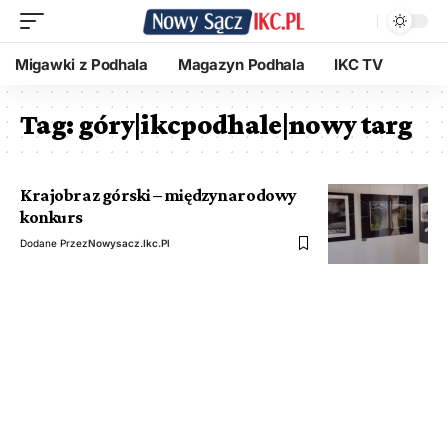
Migawki z Podhala
Magazyn Podhala
IKC TV
Tag:
góry|ikcpodhale|nowy targ
Krajobraz górski – międzynarodowy
konkurs
Dodane Przez
Nowysacz.ikc.pl