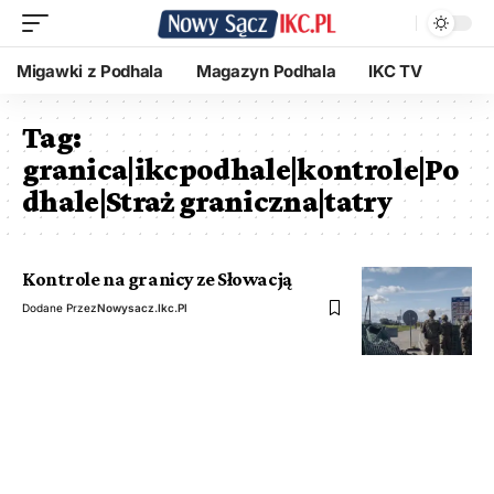
Migawki z Podhala
Magazyn Podhala
IKC TV
Tag:
granica|ikcpodhale|kontrole|Po
dhale|Straż graniczna|tatry
Kontrole na granicy ze Słowacją
Dodane Przez
Nowysacz.ikc.pl